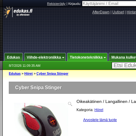
Rekisteröidy
|
Kirjaudu:
AfterDawn
|
Uutiset
|
Hinta
Edukas
Viihde-elektroniikka
Tietokonetekniikka
Mukana kulke
8/7/2026 11:09:35 AM
Edukas
>
Hiiret
>
Cyber Snipa Stinger
Cyber Snipa Stinger
Oikeakätinen / Langallinen / La
Kategoria:
Hiiret
Arvostele tämä tuote