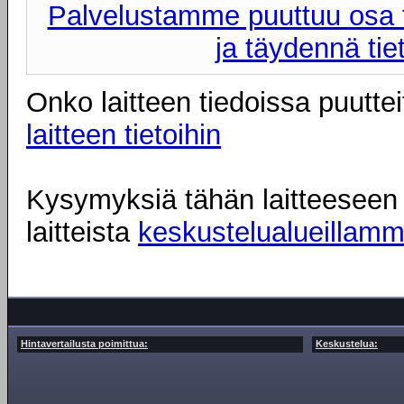
Palvelustamme puuttuu osa t
ja täydennä tie
Onko laitteen tiedoissa puuttei
laitteen tietoihin
Kysymyksiä tähän laitteeseen l
laitteista
keskustelualueillam
Hintavertailusta poimittua:
Keskustelua: