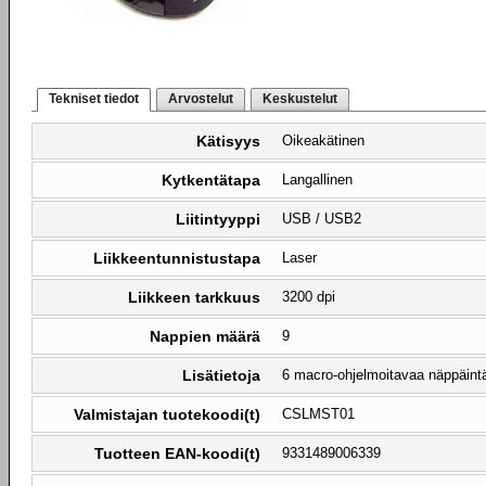
Tekniset tiedot
Arvostelut
Keskustelut
Kätisyys
Oikeakätinen
Kytkentätapa
Langallinen
Liitintyyppi
USB / USB2
Liikkeentunnistustapa
Laser
Liikkeen tarkkuus
3200 dpi
Nappien määrä
9
Lisätietoja
6 macro-ohjelmoitavaa näppäint
Valmistajan tuotekoodi(t)
CSLMST01
Tuotteen EAN-koodi(t)
9331489006339