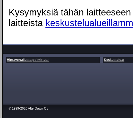
Kysymyksiä tähän laitteeseen l
laitteista
keskustelualueillam
Hintavertailusta poimittua:
Keskustelua:
© 1999-2026 AfterDawn Oy