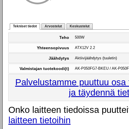
Tekniset tiedot
Arvostelut
Keskustelut
Teho
500W
Yhteensopivuus
ATX12V 2.2
Jäähdytys
Aktiivijäähdytys (tuuletin)
Valmistajan tuotekoodi(t)
AK-P050FG7-BKEU / AK-P050
Palvelustamme puuttuu osa t
ja täydennä tie
Onko laitteen tiedoissa puuttei
laitteen tietoihin