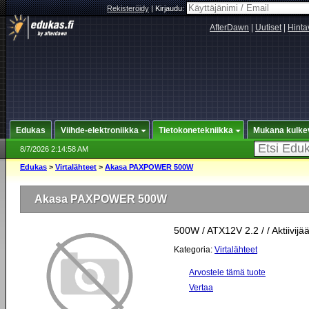
Rekisteröidy
|
Kirjaudu:
AfterDawn
|
Uutiset
|
Hinta
Edukas
Viihde-elektroniikka
Tietokonetekniikka
Mukana kulke
8/7/2026 2:14:58 AM
Edukas
>
Virtalähteet
>
Akasa PAXPOWER 500W
Akasa PAXPOWER 500W
500W / ATX12V 2.2 / / Aktiivijä
Kategoria:
Virtalähteet
Arvostele tämä tuote
Vertaa