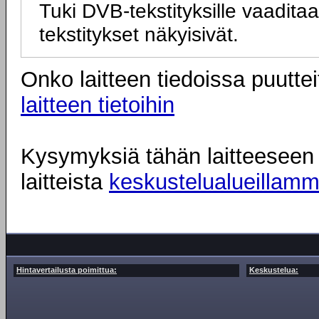
Tuki DVB-tekstityksille vaadit
tekstitykset näkyisivät.
Onko laitteen tiedoissa puuttei
laitteen tietoihin
Kysymyksiä tähän laitteeseen l
laitteista
keskustelualueillam
Hintavertailusta poimittua:
Keskustelua: