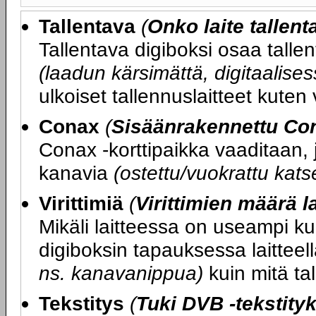
Tallentava
(
Onko laite tallen
Tallentava digiboksi osaa talle
(laadun kärsimättä, digitaalis
ulkoiset tallennuslaitteet kuten
Conax
(
Sisäänrakennettu Con
Conax -korttipaikka vaaditaan, j
kanavia
(ostettu/vuokrattu kats
Virittimiä
(
Virittimien määrä l
Mikäli laitteessa on useampi kui
digiboksin tapauksessa laittee
ns. kanavanippua)
kuin mitä tal
Tekstitys
(
Tuki DVB -tekstityk