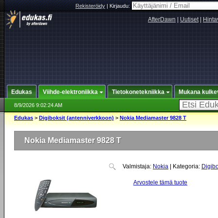
Rekisteröidy
|
Kirjaudu:
AfterDawn
|
Uutiset
|
Hinta
Edukas
Viihde-elektroniikka
Tietokonetekniikka
Mukana kulke
8/9/2026 9:02:24 AM
Edukas
>
Digiboksit (antenniverkkoon)
>
Nokia Mediamaster 9828 T
Nokia Mediamaster 9828 T
Valmistaja:
Nokia
| Kategoria:
Digibo
Arvostele tämä tuote