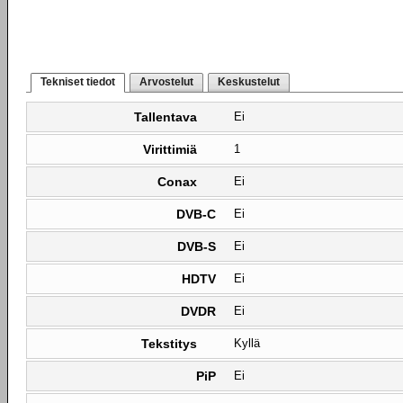
Tekniset tiedot
Arvostelut
Keskustelut
Tallentava
Ei
Virittimiä
1
Conax
Ei
DVB-C
Ei
DVB-S
Ei
HDTV
Ei
DVDR
Ei
Tekstitys
Kyllä
PiP
Ei