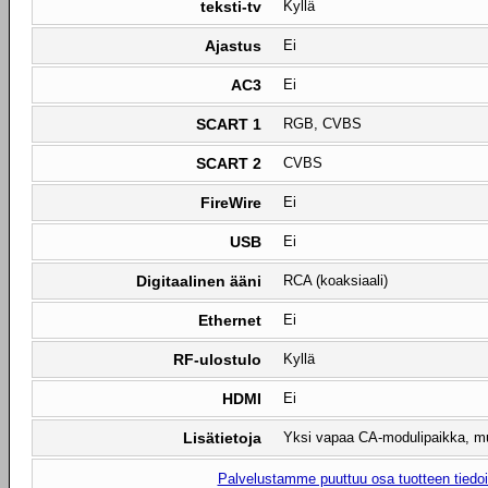
teksti-tv
Kyllä
Ajastus
Ei
AC3
Ei
SCART 1
RGB, CVBS
SCART 2
CVBS
FireWire
Ei
USB
Ei
Digitaalinen ääni
RCA (koaksiaali)
Ethernet
Ei
RF-ulostulo
Kyllä
HDMI
Ei
Lisätietoja
Yksi vapaa CA-modulipaikka, mu
Palvelustamme puuttuu osa tuotteen tiedois