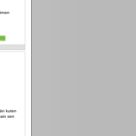
timen
mään kuten
vain sen