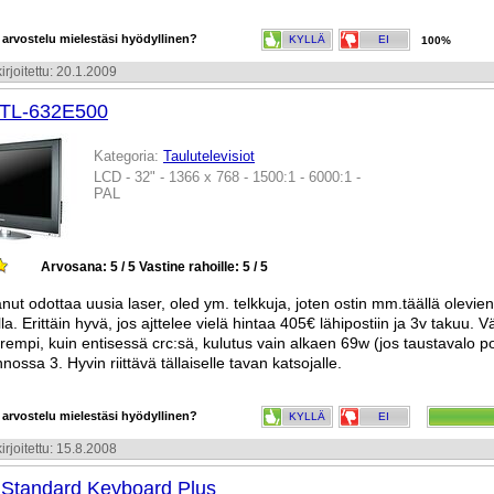
 arvostelu mielestäsi hyödyllinen?
KYLLÄ
EI
100%
irjoitettu: 20.1.2009
DTL-632E500
Kategoria:
Taulutelevisiot
LCD - 32" - 1366 x 768 - 1500:1 - 6000:1 -
PAL
Arvosana: 5 / 5
Vastine rahoille: 5 / 5
nut odottaa uusia laser, oled ym. telkkuja, joten ostin mm.täällä olevie
la. Erittäin hyvä, jos ajttelee vielä hintaa 405€ lähipostiin ja 3v takuu. V
rempi, kuin entisessä crc:sä, kulutus vain alkaen 69w (jos taustavalo p
ossa 3. Hyvin riittävä tällaiselle tavan katsojalle.
 arvostelu mielestäsi hyödyllinen?
KYLLÄ
EI
irjoitettu: 15.8.2008
 Standard Keyboard Plus