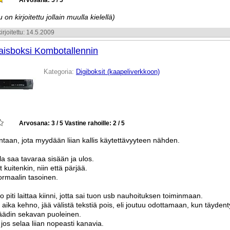
Arvosana: 5 / 5
 on kirjoitettu jollain muulla kielellä)
irjoitettu: 14.5.2009
aisboksi Kombotallennin
Kategoria:
Digiboksit (kaapeliverkkoon)
Arvosana: 3 / 5
Vastine rahoille: 2 / 5
taan, jota myydään liian kallis käytettävyyteen nähden.
lla saa tavaraa sisään ja ulos.
t kuitenkin, niin että pärjää.
ormaalin tasoinen.
rto piti laittaa kiinni, jotta sai tuon usb nauhoituksen toiminmaan.
tv aika kehno, jää välistä tekstiä pois, eli joutuu odottamaan, kun täydent
äädin sekavan puoleinen.
 jos selaa liian nopeasti kanavia.