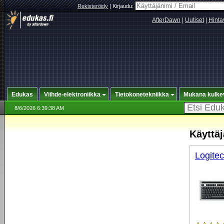
Rekisteröidy
|
Kirjaudu:
AfterDawn
|
Uutiset
|
Hinta
Edukas
Viihde-elektroniikka
Tietokonetekniikka
Mukana kulke
8/6/2026 6:39:38 AM
Käyttäj
Logite