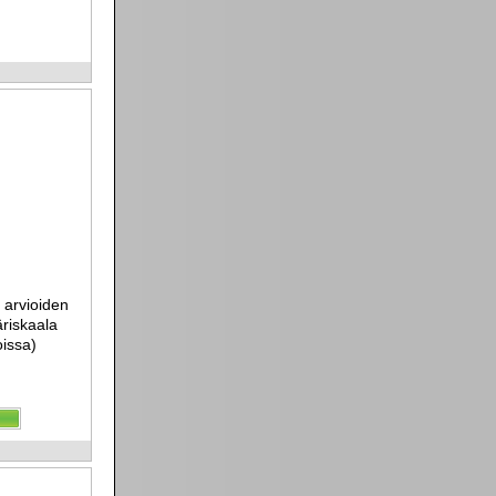
n arvioiden
äriskaala
oissa)