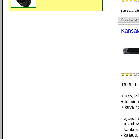
(arvostelu
Arvostelu k
Kansal
Tähän hin
+ usb, jo
+ toiminu
+ kuva n
- ajansii
- teksti-
- kaukos
- kaatuu,