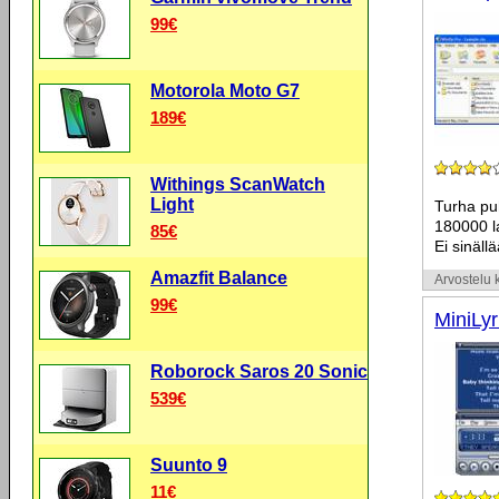
99€
Motorola Moto G7
189€
Withings ScanWatch
Light
Turha pu
180000 l
85€
Ei sinäll
Amazfit Balance
Arvostelu k
99€
MiniLyr
Roborock Saros 20 Sonic
539€
Suunto 9
11€