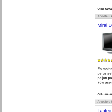
Oliko tämä
Arvostelu k
Mirai 
En maltta
perusteel
paljon pa
76w asenn
Oliko tämä
Arvostelu k
Labtec