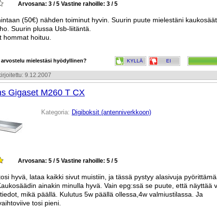
Arvosana: 3 / 5
Vastine rahoille: 3 / 5
intaan (50€) nähden toiminut hyvin. Suurin puute mielestäni kaukosää
ho. Suurin plussa Usb-liitäntä.
t hommat hoituu.
 arvostelu mielestäsi hyödyllinen?
KYLLÄ
EI
irjoitettu: 9.12.2007
s Gigaset M260 T CX
Kategoria:
Digiboksit (antenniverkkoon)
Arvosana: 5 / 5
Vastine rahoille: 5 / 5
 tosi hyvä, lataa kaikki sivut muistiin, ja tässä pystyy alasivuja pyörittä
aukosäädin ainakin minulla hyvä. Vain epg:ssä se puute, että näyttää 
iedot, mikä päällä. Kulutus 5w päällä ollessa,4w valmiustilassa. Ja
ihtoviive tosi pieni.