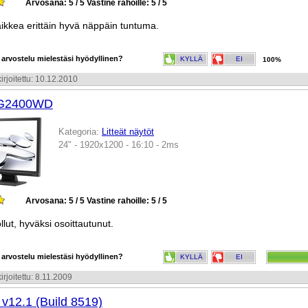
Arvosana: 5 / 5
Vastine rahoille: 5 / 5
ikkea erittäin hyvä näppäin tuntuma.
 arvostelu mielestäsi hyödyllinen?
KYLLÄ
EI
100%
irjoitettu: 10.12.2010
G2400WD
Kategoria:
Litteät näytöt
24" - 1920x1200 - 16:10 - 2ms
Arvosana: 5 / 5
Vastine rahoille: 5 / 5
lut, hyväksi osoittautunut.
 arvostelu mielestäsi hyödyllinen?
KYLLÄ
EI
irjoitettu: 8.11.2009
v12.1 (Build 8519)