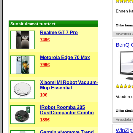
Ennen ka
Suosituimmat tuotteet
Oliko tämä
Realme GT 7 Pro
Arvostelu k
749€
BenQ 
Motorola Edge 70 Max
799€
Xiaomi Mi Robot Vacuum-
Mop Essential
10€
Vuoden ol
iRobot Roomba 205
Oliko tämä
DustCompactor Combo
189€
Arvostelu k
WinZip 
Garmin vívomove Trend