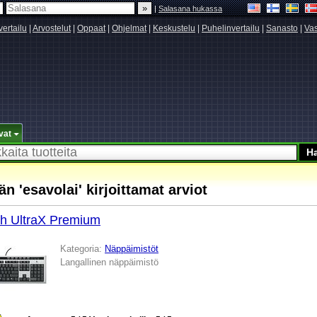
|
Salasana hukassa
vertailu
|
Arvostelut
|
Oppaat
|
Ohjelmat
|
Keskustelu
|
Puhelinvertailu
|
Sanasto
|
Vas
vat
än 'esavolai' kirjoittamat arviot
ch UltraX Premium
Kategoria:
Näppäimistöt
Langallinen näppäimistö