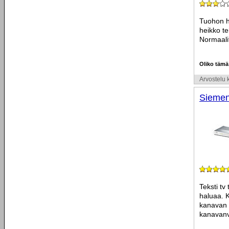
Tuohon h
heikko te
Normaali
Oliko tämä
Arvostelu k
Siemen
Teksti tv
haluaa. K
kanavan t
kanavanva