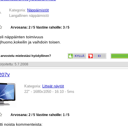
Kategoria:
Näppäimistöt
Langallinen näppäimistö
Arvosana: 2 / 5
Vastine rahoille: 3 / 5
eli näppäinten toimivuus
huono,kokeilin ja vaihdoin toisen.
 arvostelu mielestäsi hyödyllinen?
KYLLÄ
EI
irjoitettu: 5.7.2008
207v
Kategoria:
Litteät näytöt
22" - 1680x1050 - 16:10 - 5ms
Arvosana: 2 / 5
Vastine rahoille: 1 / 5
i noista kommenteista: