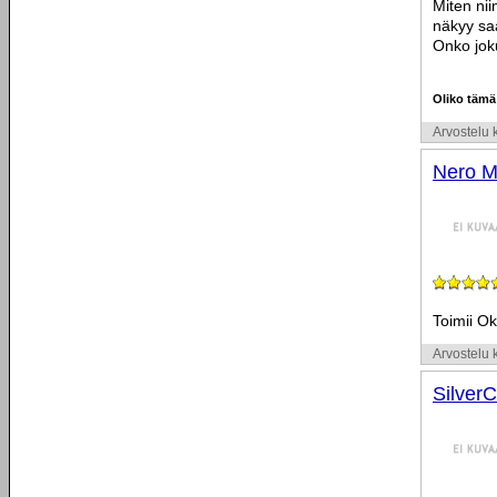
Miten nii
näkyy sa
Onko jok
Oliko tämä
Arvostelu k
Nero Mi
Toimii Ok
Arvostelu k
Silver