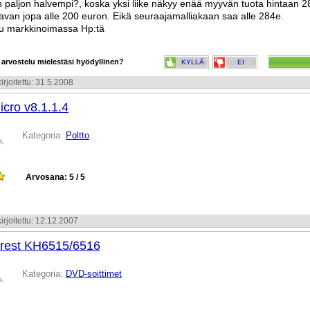
n paljon halvempi?, koska yksi liike näkyy enää myyvän tuota hintaan 2
avan jopa alle 200 euron. Eikä seuraajamalliakaan saa alle 284e.
u markkinoimassa Hp:tä
 arvostelu mielestäsi hyödyllinen?
KYLLÄ
EI
irjoitettu: 31.5.2008
cro v8.1.1.4
Kategoria:
Poltto
Arvosana: 5 / 5
irjoitettu: 12.12.2007
Crest KH6515/6516
Kategoria:
DVD-soittimet