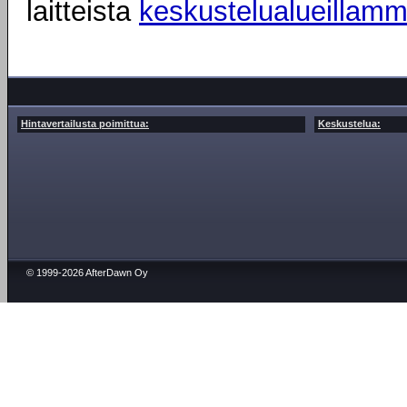
laitteista
keskustelualueillam
Hintavertailusta poimittua:
Keskustelua:
© 1999-2026 AfterDawn Oy