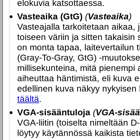
elokuvia katsottaessa.
Vasteaika (GtG)
(
Vasteaika
)
Vasteajalla tarkoitetaan aikaa, j
toiseen väriin ja sitten takais
on monta tapaa, laitevertailun 
(Gray-To-Gray, GtG) -muutokse
millisekunteina, mitä pienempi 
aiheuttaa häntimistä, eli kuva ei
edellinen kuva näkyy nykyisen
täältä
.
VGA-sisääntuloja
(
VGA-sisää
VGA-liitin (toiselta nimeltään D
löytyy käytännössä kaikista tie