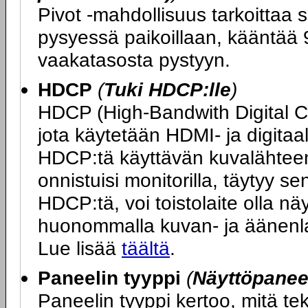
Pivot -mahdollisuus tarkoittaa s
pysyessä paikoillaan, kääntää 9
vaakatasosta pystyyn.
HDCP
(
Tuki HDCP:lle
)
HDCP (High-Bandwith Digital 
jota käytetään HDMI- ja digitaa
HDCP:tä käyttävän kuvalähteen 
onnistuisi monitorilla, täytyy s
HDCP:tä, voi toistolaite olla n
huonommalla kuvan- ja äänenlaa
Lue lisää
täältä
.
Paneelin tyyppi
(
Näyttöpaneel
Paneelin tyyppi kertoo, mitä t