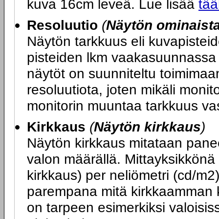
kuva 16cm leveä. Lue lisää
tää
Resoluutio
(
Näytön ominaist
Näytön tarkkuus eli kuvapiste
pisteiden lkm vaakasuunnassa x
näytöt on suunniteltu toimimaa
resoluutiota, joten mikäli monit
monitorin muuntaa tarkkuus va
Kirkkaus
(
Näytön kirkkaus
)
Näytön kirkkaus mitataan panee
valon määrällä. Mittayksikkönä
kirkkaus) per neliömetri (cd/m2
parempana mitä kirkkaamman k
on tarpeen esimerkiksi valoisiss