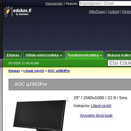
Rekisteröidy
|
Kirjaudu:
AfterDawn
|
Uutiset
|
Hinta
Edukas
Viihde-elektroniikka
Tietokonetekniikka
Mukana kulke
8/7/2026 11:46:43 AM
Edukas
>
Litteät näytöt
>
AOC q2963Pm
AOC q2963Pm
29" / 2560x1080 / 21:9 / 5ms
Kategoria:
Litteät näytöt
Arvostele tämä tuote