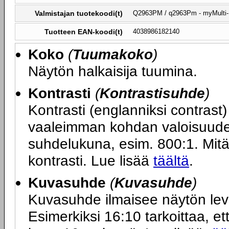
Valmistajan tuotekoodi(t)
Q2963PM / q2963Pm - myMulti-
Tuotteen EAN-koodi(t)
4038986182140
Koko
(
Tuumakoko
)
Näytön halkaisija tuumina.
Kontrasti
(
Kontrastisuhde
)
Kontrasti (englanniksi contras
vaaleimman kohdan valoisuuden
suhdelukuna, esim. 800:1. Mit
kontrasti. Lue lisää
täältä
.
Kuvasuhde
(
Kuvasuhde
)
Kuvasuhde ilmaisee näytön le
Esimerkiksi 16:10 tarkoittaa, ett