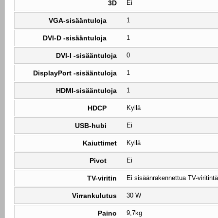
3D
Ei
VGA-sisääntuloja
1
DVI-D -sisääntuloja
1
DVI-I -sisääntuloja
0
DisplayPort -sisääntuloja
1
HDMI-sisääntuloja
1
HDCP
Kyllä
USB-hubi
Ei
Kaiuttimet
Kyllä
Pivot
Ei
TV-viritin
Ei sisäänrakennettua TV-viritintä
Virrankulutus
30 W
Paino
9,7kg