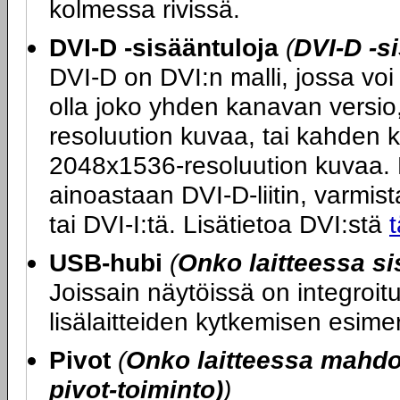
kolmessa rivissä.
DVI-D -sisääntuloja
(
DVI-D -s
DVI-D on DVI:n malli, jossa voi 
olla joko yhden kanavan versio
resoluution kuvaa, tai kahden 
2048x1536-resoluution kuvaa. M
ainoastaan DVI-D-liitin, varmista
tai DVI-I:tä. Lisätietoa DVI:stä
t
USB-hubi
(
Onko laitteessa s
Joissain näytöissä on integroi
lisälaitteiden kytkemisen esime
Pivot
(
Onko laitteessa mahdol
pivot-toiminto)
)