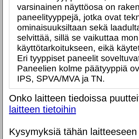
varsinainen näyttöosa on rakenn
paneelityyppejä, jotka ovat tek
ominaisuuksiltaan sekä laadulta
selvittää, sillä se vaikuttaa mo
käyttötarkoitukseen, eikä käyte
Eri tyyppiset paneelit soveltuva
Paneelien kolme päätyyppiä ov
IPS, SPVA/MVA ja TN.
Onko laitteen tiedoissa puuttei
laitteen tietoihin
Kysymyksiä tähän laitteeseen l