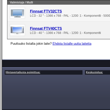
Valmistaja / Malli
Finnsat FTV32CTS
LCD - 32 " - 1366 x 768 - PAL - 1200 :1 - Komponentti - 5000
Finnsat FTV40CTS
LCD - 40 " - 1366 x 768 - PAL - 1200 :1 - Komponentti
Puuttuuko listalta jokin laite?
Ehdota listalle uutta laitetta
Hintavertailusta poimittua:
Keskustelua: