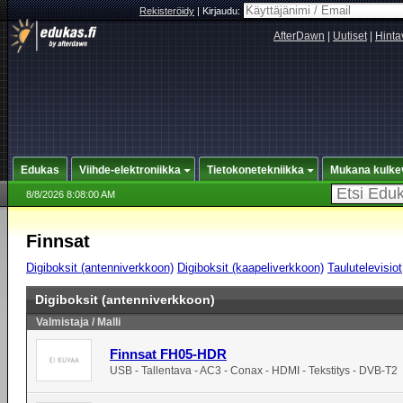
Rekisteröidy
|
Kirjaudu:
AfterDawn
|
Uutiset
|
Hinta
Edukas
Viihde-elektroniikka
Tietokonetekniikka
Mukana kulke
8/8/2026 8:08:00 AM
Finnsat
Digiboksit (antenniverkkoon)
Digiboksit (kaapeliverkkoon)
Taulutelevisiot
Digiboksit (antenniverkkoon)
Valmistaja / Malli
Finnsat FH05-HDR
USB - Tallentava - AC3 - Conax - HDMI - Tekstitys - DVB-T2