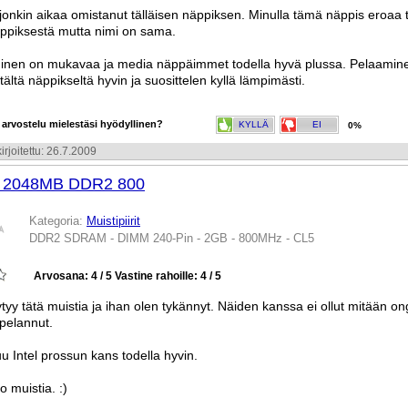
jonkin aikaa omistanut tälläisen näppiksen. Minulla tämä näppis eroaa 
ppiksestä mutta nimi on sama.
aminen on mukavaa ja media näppäimmet todella hyvä plussa. Pelaamin
tältä näppikseltä hyvin ja suosittelen kyllä lämpimästi.
 arvostelu mielestäsi hyödyllinen?
KYLLÄ
EI
0%
irjoitettu: 26.7.2009
a 2048MB DDR2 800
Kategoria:
Muistipiirit
DDR2 SDRAM - DIMM 240-Pin - 2GB - 800MHz - CL5
Arvosana: 4 / 5
Vastine rahoille: 4 / 5
öytyy tätä muistia ja ihan olen tykännyt. Näiden kanssa ei ollut mitään on
pelannut.
tuu Intel prossun kans todella hyvin.
o muistia. :)