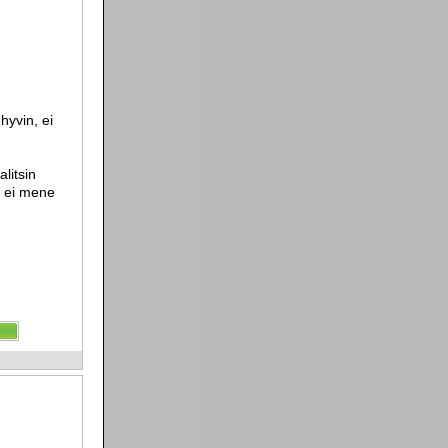
hyvin, ei
litsin
n ei mene