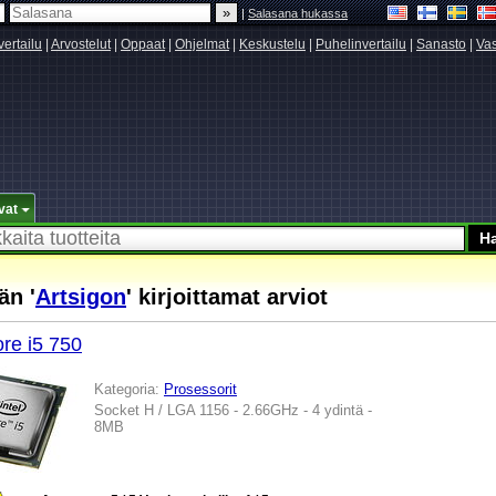
|
Salasana hukassa
vertailu
|
Arvostelut
|
Oppaat
|
Ohjelmat
|
Keskustelu
|
Puhelinvertailu
|
Sanasto
|
Vas
vat
än '
Artsigon
' kirjoittamat arviot
ore i5 750
Kategoria:
Prosessorit
Socket H / LGA 1156 - 2.66GHz - 4 ydintä -
8MB