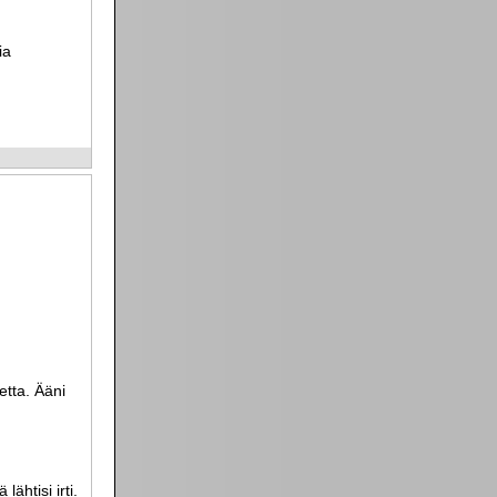
ia
etta. Ääni
ähtisi irti.