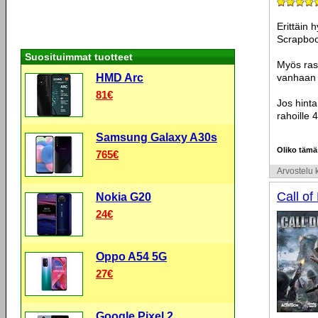
Erittäin
Scrapboo
Suosituimmat tuotteet
Myös ras
HMD Arc
vanhaan 
81€
Jos hinta
rahoille 
Samsung Galaxy A30s
Oliko tämä
765€
Arvostelu k
Call of
Nokia G20
24€
Oppo A54 5G
27€
Google Pixel 2