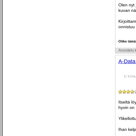
Olen nyt 
kuvan nä
Kirjoitt
onnistuu 
Oliko tämä
Arvostelu k
A-Dat
Itseltä l
hyvin on 
Ylikellot
Ihan kelp