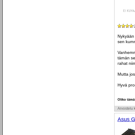
Nykyään l
sen kumm
Vanhemmat
tämän se
rahat nii
Mutta jo
Hyvä pro
Oliko tämä
Arvostelu k
Asus G