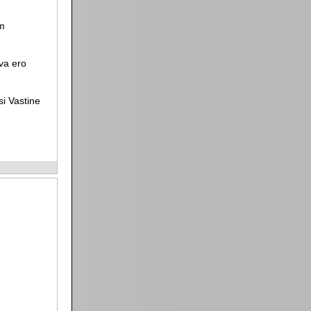
am
va ero
si Vastine