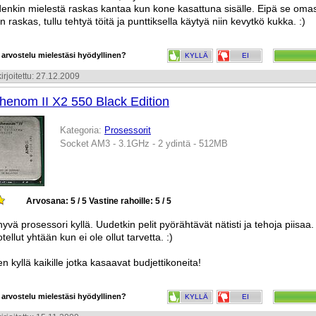
denkin mielestä raskas kantaa kun kone kasattuna sisälle. Eipä se oma
n raskas, tullu tehtyä töitä ja punttiksella käytyä niin kevytkö kukka. :)
 arvostelu mielestäsi hyödyllinen?
KYLLÄ
EI
irjoitettu: 27.12.2009
enom II X2 550 Black Edition
Kategoria:
Prosessorit
Socket AM3 - 3.1GHz - 2 ydintä - 512MB
Arvosana: 5 / 5
Vastine rahoille: 5 / 5
hyvä prosessori kyllä. Uudetkin pelit pyörähtävät nätisti ja tehoja piisaa.
otellut yhtään kun ei ole ollut tarvetta. :)
en kyllä kaikille jotka kasaavat budjettikoneita!
 arvostelu mielestäsi hyödyllinen?
KYLLÄ
EI