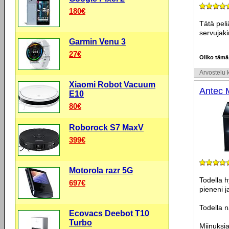
180€
Tätä peli
servujaki
Garmin Venu 3
27€
Oliko tämä
Arvostelu k
Xiaomi Robot Vacuum
Antec 
E10
80€
Roborock S7 MaxV
399€
Motorola razr 5G
Todella h
697€
pieneni j
Todella n
Ecovacs Deebot T10
Turbo
Miinuksia