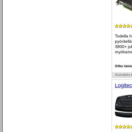
Todella h
pyöritell
3800+ jo
myöhemmä
Oliko tämä
Arvostelu k
Logite