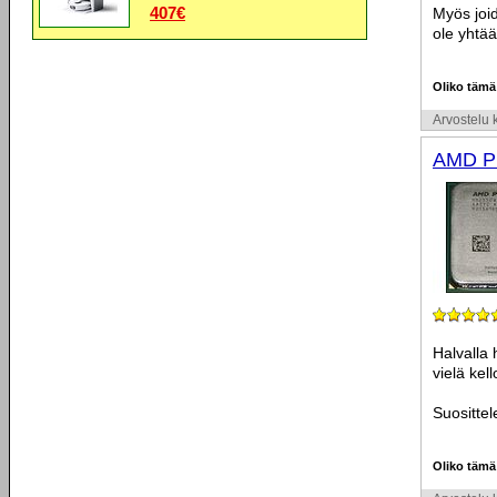
407€
Myös joi
ole yhtää
Oliko tämä
Arvostelu k
AMD Ph
Halvalla 
vielä kell
Suosittel
Oliko tämä