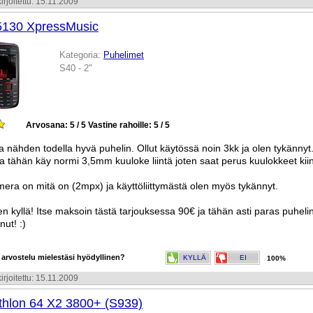
irjoitettu: 15.11.2009
5130 XpressMusic
Kategoria:
Puhelimet
S40 - 2"
Arvosana: 5 / 5
Vastine rahoille: 5 / 5
 nähden todella hyvä puhelin. Ollut käytössä noin 3kk ja olen tykännyt
a tähän käy normi 3,5mm kuuloke liintä joten saat perus kuulokkeet kiin
era on mitä on (2mpx) ja käyttöliittymästä olen myös tykännyt.
en kyllä! Itse maksoin tästä tarjouksessa 90€ ja tähän asti paras puhelin
nut! :)
 arvostelu mielestäsi hyödyllinen?
KYLLÄ
EI
100%
irjoitettu: 15.11.2009
hlon 64 X2 3800+ (S939)