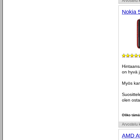
Arvostelu k
Nokia 
Hintaansa
on hyvä j
Myös kam
Suosittel
olen osta
Oliko tämä
Arvostelu k
AMD At