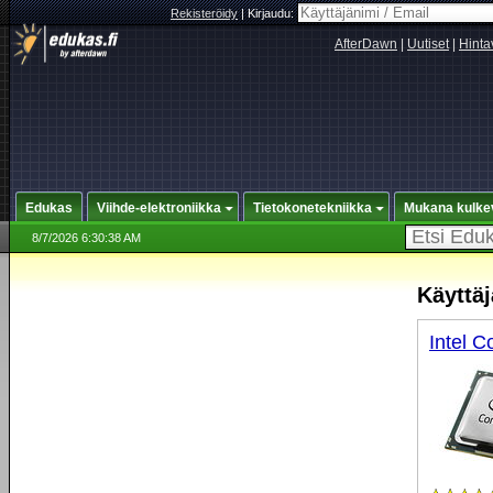
Rekisteröidy
|
Kirjaudu:
AfterDawn
|
Uutiset
|
Hinta
Edukas
Viihde-elektroniikka
Tietokonetekniikka
Mukana kulke
8/7/2026 6:30:38 AM
Käyttäj
Intel C