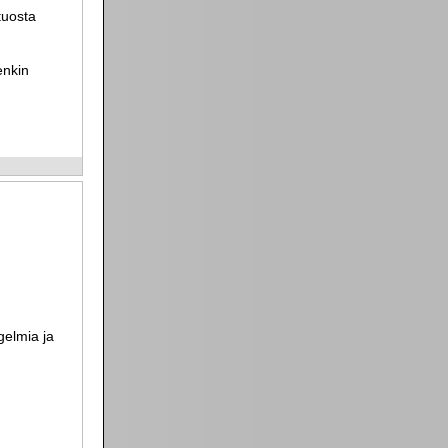
tuosta
enkin
gelmia ja