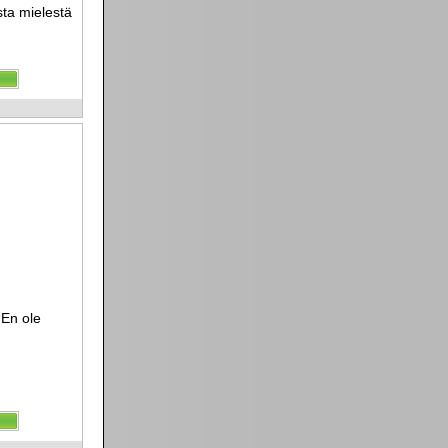
sta mielestä
 En ole