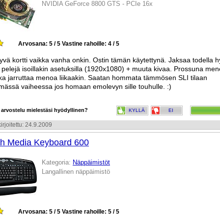
NVIDIA GeForce 8800 GTS - PCIe 16x
Arvosana: 5 / 5
Vastine rahoille: 4 / 5
yvä kortti vaikka vanha onkin. Ostin tämän käytettynä. Jaksaa todella h
ä pelejä isoillakin asetuksilla (1920x1080) + muuta kivaa. Prossuna me
ka jarruttaa menoa liikaakin. Saatan hommata tämmösen SLI tilaan
ssä vaiheessa jos homaan emolevyn sille touhulle. :)
 arvostelu mielestäsi hyödyllinen?
KYLLÄ
EI
irjoitettu: 24.9.2009
ch Media Keyboard 600
Kategoria:
Näppäimistöt
Langallinen näppäimistö
Arvosana: 5 / 5
Vastine rahoille: 5 / 5