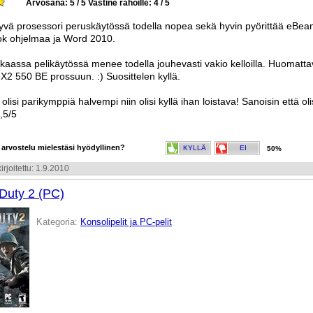
Arvosana: 5 / 5
Vastine rahoille: 4 / 5
 hyvä prosessori peruskäytössä todella nopea sekä hyvin pyörittää eBe
k ohjelmaa ja Word 2010.
kaassa pelikäytössä menee todella jouhevasti vakio kelloilla. Huomatta
X2 550 BE prossuun. :) Suosittelen kyllä.
 olisi parikymppiä halvempi niin olisi kyllä ihan loistava! Sanoisin että oli
4,5/5
 arvostelu mielestäsi hyödyllinen?
KYLLÄ
EI
50%
irjoitettu: 1.9.2010
 Duty 2 (PC)
Kategoria:
Konsolipelit ja PC-pelit