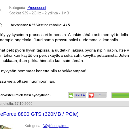
Kategoria:
Prosessorit
Socket 939 - 2GHz - 2 ydintä - 1MB
Arvosana: 4 / 5
Vastine rahoille: 4 / 5
öytyy kyseinen prosessori koneesta. Ainakin tähän asti mennyt todella 
empia ongelmia. Juuri sama prossu paitsi uudemmalla kannalla.
 pelit pyörii hyvin tapissa ja uudetkin jaksaa pyöriä nipin napin. Itse va
n takia kun käyttö on peruskäyttöä sekä suht kevyttä pelaamista. Jote
n hukkaan, ihan pilkka hinnalla kun sain tämän.
s nykyään hommaat konetta niin tehokkaampaa!
ssu vielä ottaen huomioon iän.
 arvostelu mielestäsi hyödyllinen?
KYLLÄ
EI
irjoitettu: 17.10.2009
eForce 8800 GTS (320MB / PCIe)
Kategoria:
Näytönohjaimet