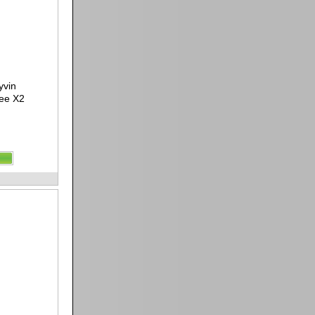
yvin
nee X2