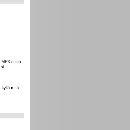
. MP3-soitin
ni.
 kyllä mitä