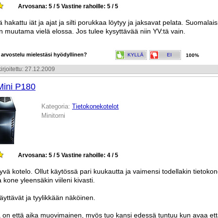
Arvosana: 5 / 5
Vastine rahoille: 5 / 5
ä hakattu iät ja ajat ja silti porukkaa löytyy ja jaksavat pelata. Suomalais
n muutama vielä elossa. Jos tulee kysyttävää niin YV:tä vain.
 arvostelu mielestäsi hyödyllinen?
KYLLÄ
EI
100%
irjoitettu: 27.12.2009
Mini P180
Kategoria:
Tietokonekotelot
Minitorni
Arvosana: 5 / 5
Vastine rahoille: 4 / 5
yvä kotelo. Ollut käytössä pari kuukautta ja vaimensi todellakin tietokon
a kone yleensäkin viileni kivasti.
äyttävät ja tyylikkään näköinen.
 on että aika muovimainen, myös tuo kansi edessä tuntuu kun avaa että l