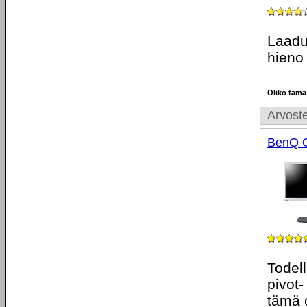
Laaduk
hieno
Oliko tämä
Arvoste
BenQ 
Todell
pivot-
tämä 