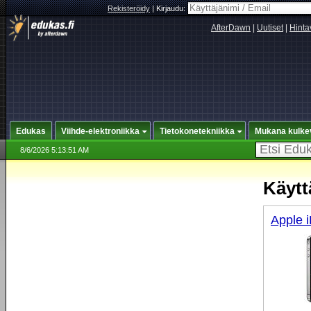
Rekisteröidy
|
Kirjaudu:
AfterDawn
|
Uutiset
|
Hinta
Edukas
Viihde-elektroniikka
Tietokonetekniikka
Mukana kulke
8/6/2026 5:13:51 AM
Käytt
Apple 