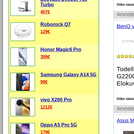
Turbo
Oliko tämä
407€
Arvoste
Roborock Q7
BenQ 
129€
Honor Magic6 Pro
399€
Todel
Samsung Galaxy A14 5G
G220
99€
Elokuv
Oliko tämä
vivo X200 Pro
1212€
Arvoste
Asus 
Oppo A5 Pro 5G
179€