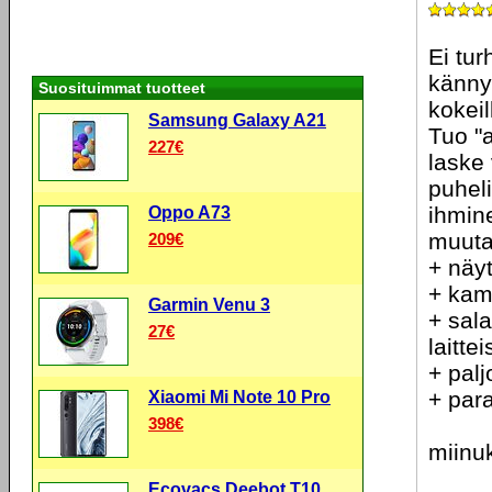
Ei tu
kännyk
Suosituimmat tuotteet
kokeil
Samsung Galaxy A21
Tuo "a
227€
laske 
puheli
ihmin
Oppo A73
muuta
209€
+ näy
+ kam
Garmin Venu 3
+ sal
27€
laitte
+ palj
+ par
Xiaomi Mi Note 10 Pro
398€
miinu
Ecovacs Deebot T10