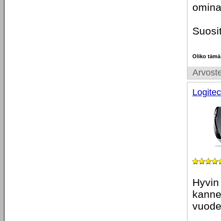
omina
Suosit
Oliko tämä
Arvoste
Logite
Hyvin 
kannet
vuoden