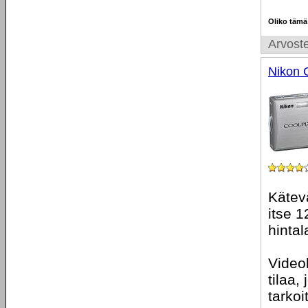
Oliko tämä
Arvoste
Nikon 
Kätev
itse 1
hinta
Video
tilaa,
tarkoi