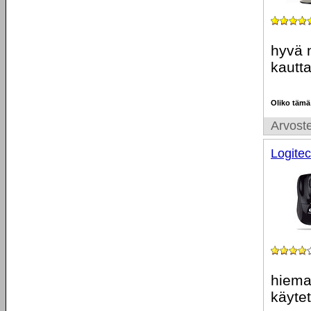
hyvä n
kautt
Oliko tämä
Arvoste
Logite
hiema
käyte