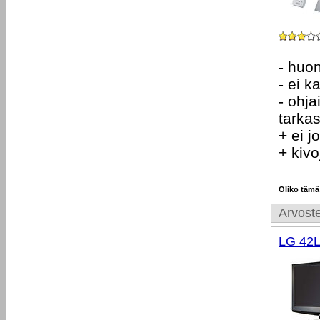
- huon
- ei k
- ohja
tarkas
+ ei j
+ kivo
Oliko tämä
Arvoste
LG 42