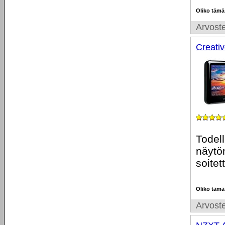
Oliko tämä
Arvoste
Creati
Todell
näytö
soite
Oliko tämä
Arvoste