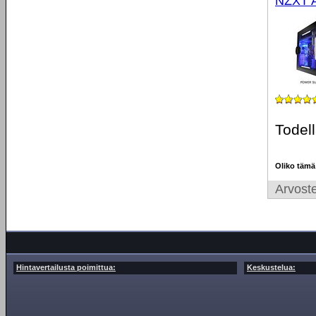
NZXT A
Todell
Oliko tämä
Arvoste
Hintavertailusta poimittua:
Keskustelua: