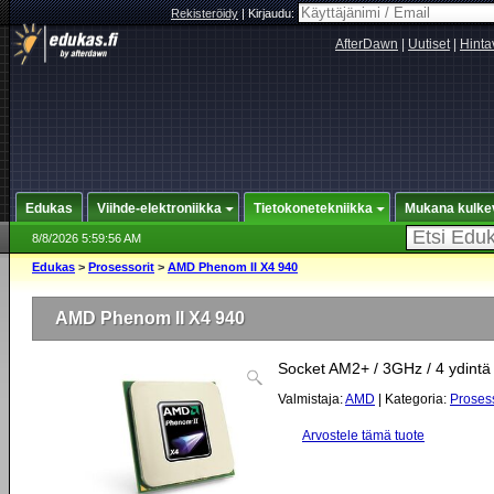
Rekisteröidy
|
Kirjaudu:
AfterDawn
|
Uutiset
|
Hinta
Edukas
Viihde-elektroniikka
Tietokonetekniikka
Mukana kulke
8/8/2026 5:59:56 AM
Edukas
>
Prosessorit
>
AMD Phenom II X4 940
AMD Phenom II X4 940
Socket AM2+ / 3GHz / 4 ydintä
Valmistaja:
AMD
| Kategoria:
Prosess
Arvostele tämä tuote