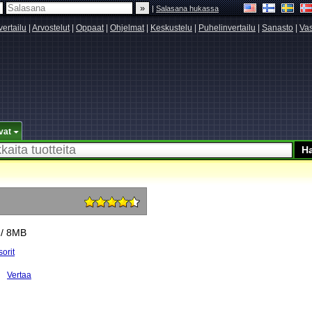
|
Salasana hukassa
vertailu
|
Arvostelut
|
Oppaat
|
Ohjelmat
|
Keskustelu
|
Puhelinvertailu
|
Sanasto
|
Vas
vat
 / 8MB
orit
Vertaa