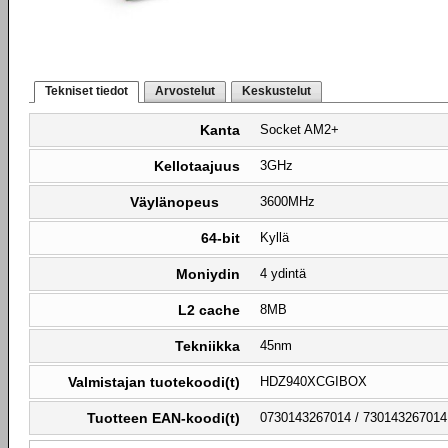
Tekniset tiedot
Arvostelut
Keskustelut
Kanta
Socket AM2+
Kellotaajuus
3GHz
Väylänopeus
3600MHz
64-bit
Kyllä
Moniydin
4 ydintä
L2 cache
8MB
Tekniikka
45nm
Valmistajan tuotekoodi(t)
HDZ940XCGIBOX
Tuotteen EAN-koodi(t)
0730143267014 / 730143267014