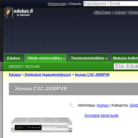
Rekisteröidy
|
Kirjaudu:
AfterDawn
|
Uutiset
|
Hinta
Edukas
Viihde-elektroniikka
Tietokonetekniikka
Mukana kulke
8/9/2026 7:40:23 AM
Edukas
>
Digiboksit (kaapeliverkkoon)
>
Humax CXC-2000PVR
Humax CXC-2000PVR
Valmistaja:
Humax
| Kategoria:
Digi
Arvostele tämä tuote