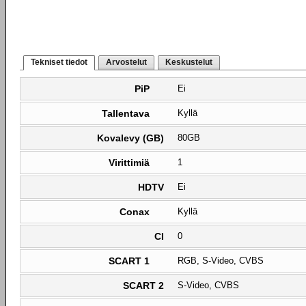
Tekniset tiedot
Arvostelut
Keskustelut
PiP
Ei
Tallentava
Kyllä
Kovalevy (GB)
80GB
Virittimiä
1
HDTV
Ei
Conax
Kyllä
CI
0
SCART 1
RGB, S-Video, CVBS
SCART 2
S-Video, CVBS