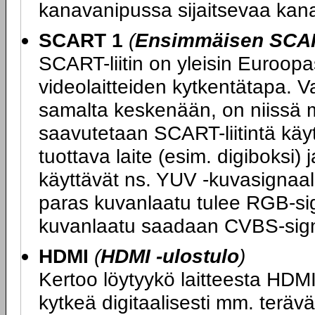
kanavanipussa sijaitsevaa kan
SCART 1
(
Ensimmäisen SCART
SCART-liitin on yleisin Euroopas
videolaitteiden kytkentätapa. V
samalta keskenään, on niissä m
saavutetaan SCART-liitintä kä
tuottava laite (esim. digiboksi) 
käyttävät ns. YUV -kuvasignaali
paras kuvanlaatu tulee RGB-sig
kuvanlaatu saadaan CVBS-sign
HDMI
(
HDMI -ulostulo
)
Kertoo löytyykö laitteesta HDMI-
kytkeä digitaalisesti mm. teräväp