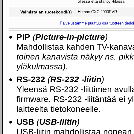
ollessa että stanby -tilassa.
Valmistajan tuotekoodi(t)
Humax CXC-2000PVR
Palvelustamme puuttuu osa tuotteen tiedois
PiP
(
Picture-in-picture
)
Mahdollistaa kahden TV-kanav
toinen kanavista näkyy ns. p
yläkulmassa)
.
RS-232
(
RS-232 -liitin
)
Yleensä RS-232 -liittimen avull
firmware. RS-232 -liitäntää ei y
laitteelta tietokoneelle.
USB
(
USB-liitin
)
USB-liitin mahdollistaa nopean 