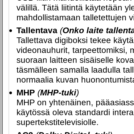
välillä. Tätä liitintä käytetään 
mahdollistamaan talletettujen vi
Tallentava
(
Onko laite tallen
Tallettava digiboksi tekee käyt
videonauhurit, tarpeettomiksi, 
suoraan laitteen sisäiselle koval
täsmälleen samalla laadulla tal
normaalia kuvan huonontumista
MHP
(
MHP-tuki
)
MHP on yhtenäinen, pääasias
käytössä oleva standardi interakt
supertekstitelevisiolle.