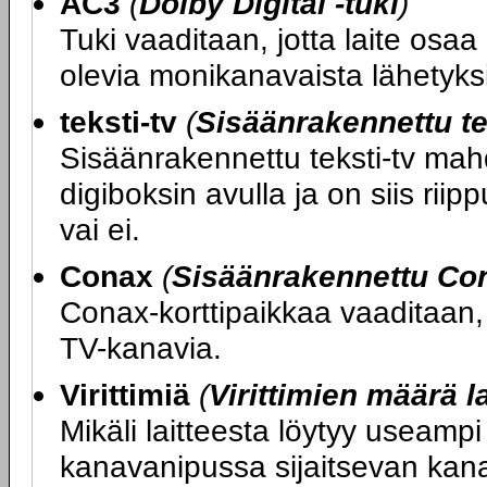
AC3
(
Dolby Digital -tuki
)
Tuki vaaditaan, jotta laite osa
olevia monikanavaista lähetyks
teksti-tv
(
Sisäänrakennettu te
Sisäänrakennettu teksti-tv mahd
digiboksin avulla ja on siis riip
vai ei.
Conax
(
Sisäänrakennettu Con
Conax-korttipaikkaa vaaditaan, 
TV-kanavia.
Virittimiä
(
Virittimien määrä l
Mikäli laitteesta löytyy useampi 
kanavanipussa sijaitsevan kan