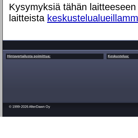
Kysymyksiä tähän laitteeseen l
laitteista
keskustelualueillam
Hintavertailusta poimittua:
Keskustelua:
© 1999-2026 AfterDawn Oy