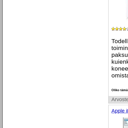
Todell
toimin
paksuu
kuien
konees
omista
Oliko tämä
Arvoste
Apple 