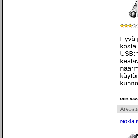
Hyvä 
kestä 
USB:n 
kestäv
naarmu
käytön
kunno
Oliko tämä
Arvoste
Nokia 