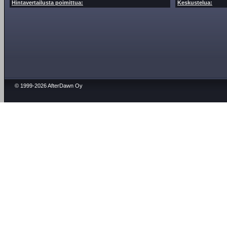
Hintavertailusta poimittua:
Keskustelua:
© 1999-2026 AfterDawn Oy