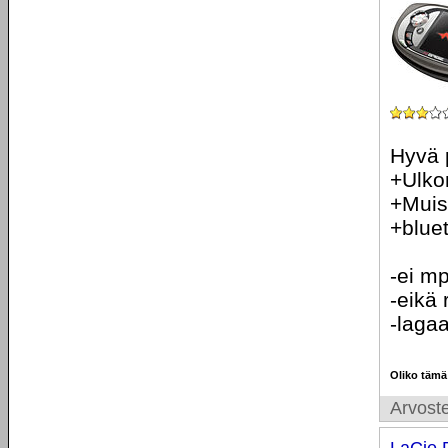
Hyvä 
+Ulko
+Muis
+blue
-ei m
-eikä
-lagaa
Oliko tämä
Arvoste