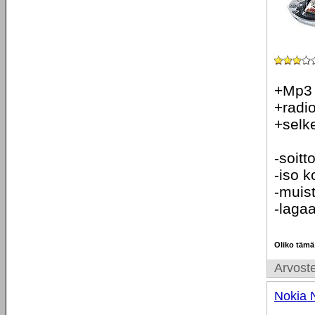
+Mp3
+radi
+selk
-soitto
-iso 
-muist
-lagaa
Oliko tämä
Arvoste
Nokia