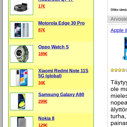
17€
Oliko tämä
Arvoste
Motorola Edge 30 Pro
87€
Apple 
Oppo Watch S
189€
Xiaomi Redmi Note 11S
5G (global)
Täyty
34€
ole mu
Samsung Galaxy A80
miele
299€
nopea
älytt
turha,
Nokia 8
paina
129€