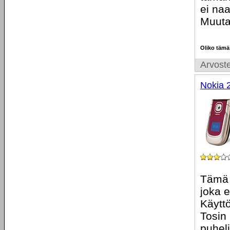
ei na
Muuta
Oliko tämä
Arvoste
Nokia 
Tämä 
joka 
Käyttö
Tosin 
puheli