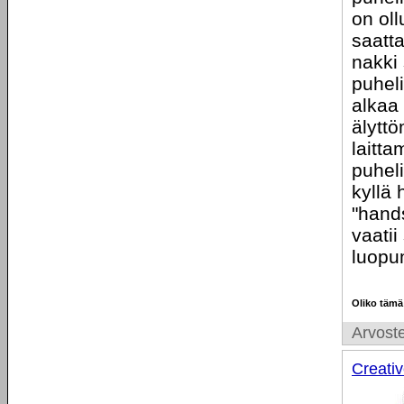
on ol
saatta
nakki 
puheli
alkaa
älytt
laitta
puheli
kyllä 
"hand
vaatii
luopu
Oliko tämä
Arvoste
Creati