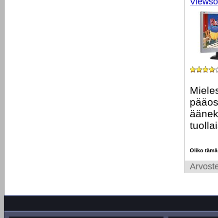
Viewso
Miele
pääosa
äänekk
tuolla
Oliko tämä
Arvoste