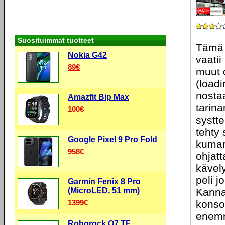
Suosituimmat tuotteet
Tämä 
Nokia G42
vaatii
89€
muut o
(loadi
nostaa
Amazfit Bip Max
tarin
100€
systte
tehty 
Google Pixel 9 Pro Fold
kumar
958€
ohjatt
kävely
peli j
Garmin Fenix 8 Pro
(MicroLED, 51 mm)
Kanna
1399€
konsol
enemm
Roborock Q7 TF