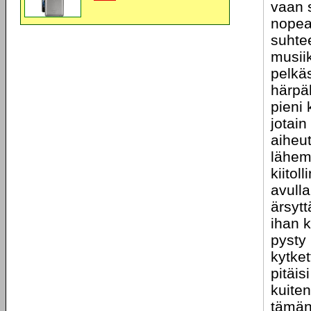
vaan 
nopea
suhtee
musii
pelkä
härpäk
pieni 
jotai
aiheu
lähem
kiitol
avulla
ärsytt
ihan k
pysty
kytke
pitäis
kuite
tämän