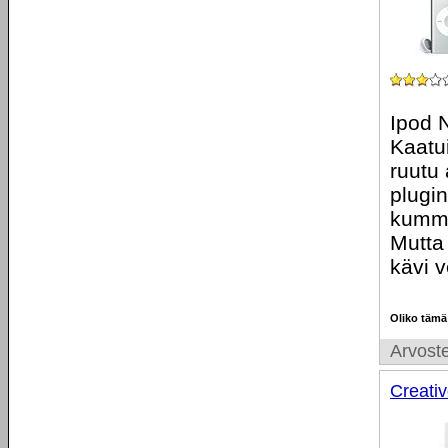
Ipod 
Kaatui
ruutu 
plugin
kumme
Mutta 
kävi v
Oliko tämä
Arvoste
Creati