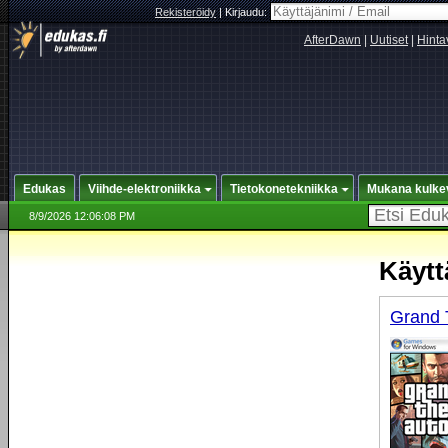
Rekisteröidy
|
Kirjaudu:
AfterDawn
|
Uutiset
|
Hinta
Edukas
Viihde-elektroniikka
Tietokonetekniikka
Mukana kulke
8/9/2026 12:06:08 PM
Käytt
Grand 