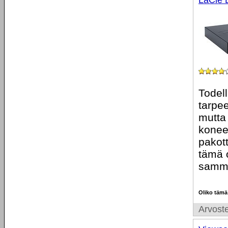
LaCie 
Todel
tarpee
mutta
konees
pakott
tämä 
sammu
Oliko tämä
Arvoste